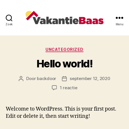
Zoek
Menu
♥
De
Categorieën
UNCATEGORIZED
VakantieBaa
Hello world!
Door
backdoor
september 12, 2020
Berichtauteur
Berichtdatum
op
1 reactie
Hello
world!
Welcome to WordPress. This is your first post.
Edit or delete it, then start writing!